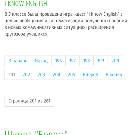
I KNOW ENGLISH
В 5 классе была проведена игра-квест "I know English" с
целью обобщения и систематизации полученных знаний
в новых коммуникативных ситуациях, расширения
кругозора учащихся.
В начало
Назад
196
197
198
199
200
201
202
203
204
205
Вперед
В конец
Страница 201 из 261
Школа "Белем"