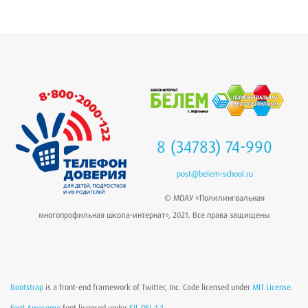
8 (34783) 74-990
post@belem-school.ru
© МОАУ «Полилингвальная
многопрофильная школа-интернат», 2021. Все права защищены
Bootstrap
is a front-end framework of Twitter, Inc. Code licensed under
MIT License.
Font Awesome
font licensed under
SIL OFL 1.1
.