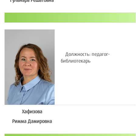
Гульнара Решатовна
Должность: педагог-
библиотекарь
Хафизова
Римма Дамировна