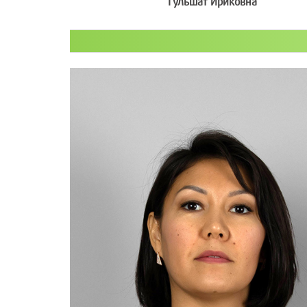
Гульшат Ириковна