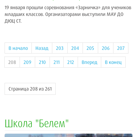
19 января прошли соревнования «Зарничка» для учеников
младших классов. Организаторами выступили МАУ ДО
ДЮЦ СТ.
В начало
Назад
203
204
205
206
207
208
209
210
211
212
Вперед
В конец
Страница 208 из 261
Школа "Белем"